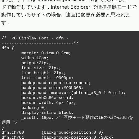
ドで動作しています．Internet Explorer で標準準拠モードで
動作しているサイトの場合、適宜に変更が必要と思われま
す．
/*  PB Display Font - dfn -

-----------------------------*/

dfn {

	margin: 0.1em 0.2em;

	width:10px;

	height:21px;

	font-size: 21px;

	line-height: 21px;

	text-indent: -9999px;

	background-repeat:no-repeat;

	background-color:#90b068;

	background-image:url(pbfont_x3_0.1.0.gif);

	border:#b0c86e solid;

	border-width: 6px 4px;

	padding:0;

	display:inline-block;

	_width: 18px; /* 互換モード動作のIEのみにwidthを
適用 */

}

dfn.chr00	{background-position:0 0}

dfn.chr01	{background-position:0 -30px}
