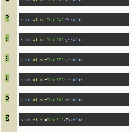
<dfn
class
=
"chr5C"
>
?
</dfn>
<dfn
class
=
"chr5D"
>
,
</dfn>
<dfn
class
=
"chr5E"
>
;
</dfn>
<dfn
class
=
"chr5F"
>
:
</dfn>
<dfn
class
=
"chr60"
>
○
</dfn>
<dfn
class
=
"chr61"
>
∑
</dfn>