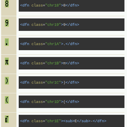
<dfn
class
=
"chr18"
>
8
</dfn>
<dfn
class
=
"chr19"
>
9
</dfn>
<dfn
class
=
"chr1A"
>
.
</dfn>
<dfn
class
=
"chr1B"
>
π
</dfn>
<dfn
class
=
"chr1C"
>
)
</dfn>
<dfn
class
=
"chr1D"
>
(
</dfn>
<dfn
class
=
"chr1E"
><sub>
E
</sub>
-
</dfn>