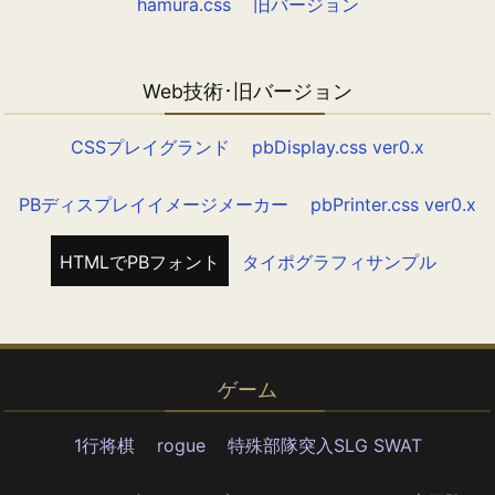
hamura.css
旧バージョン
Web技術･旧バージョン
CSSプレイグランド
pbDisplay.css ver0.x
PBディスプレイイメージメーカー
pbPrinter.css ver0.x
HTMLでPBフォント
タイポグラフィサンプル
ゲーム
1行将棋
rogue
特殊部隊突入SLG SWAT