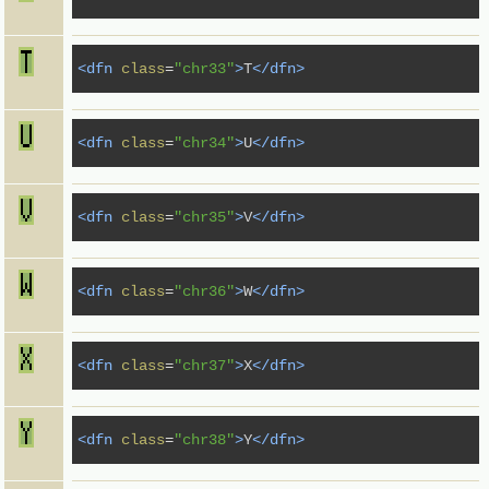
<dfn
class
=
"chr33"
>
T
</dfn>
<dfn
class
=
"chr34"
>
U
</dfn>
<dfn
class
=
"chr35"
>
V
</dfn>
<dfn
class
=
"chr36"
>
W
</dfn>
<dfn
class
=
"chr37"
>
X
</dfn>
<dfn
class
=
"chr38"
>
Y
</dfn>