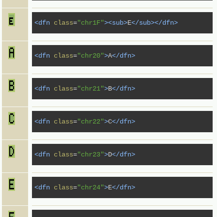
<dfn
class
=
"chr1F"
><sub>
E
</sub></dfn>
<dfn
class
=
"chr20"
>
A
</dfn>
<dfn
class
=
"chr21"
>
B
</dfn>
<dfn
class
=
"chr22"
>
C
</dfn>
<dfn
class
=
"chr23"
>
D
</dfn>
<dfn
class
=
"chr24"
>
E
</dfn>