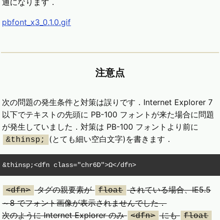
通になります．
pbfont_x3_0.1.0.gif
注意点
次の問題の発生条件と対策は誤りです．Internet Explorer 7
以下でテキストの先頭に PB-100 フォントが来た場合に問題
が発生していました．対策は PB-100 フォントより前に
(とても細い空白文字)を書きます．
&thinsp;
&thinsp;<dfn class="chr6D">Ω</dfn>
タグの親要素が
されている場合、IE5.5
<dfn>
float
～8 でフォント画像が表示されませんでした．
次のように Internet Explorer のみ
にも
<dfn>
float