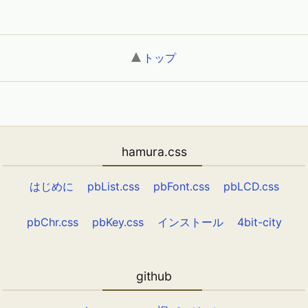
トップ
hamura.css
はじめに
pbList.css
pbFont.css
pbLCD.css
pbChr.css
pbKey.css
インストール
4bit-city
github