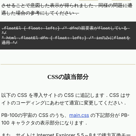
させることで意図した表示が得られました．同様の問題に遭
遇した場合の参考にしてください．
.floatEl { float: left;} /* dfnの親要素がfloatしている 
*/

* html .floatEl dfn { float: left;} /* ieのみにfloatを
適用 */
CSSの該当部分
以下の CSS を導入サイトの CSS に追記します．CSS はサ
イトのコーディングにあわせて適宜に変更してください．
PB-100の宇宙の CSS のうち、
main.css
の下記部分が PB-
100 キャラクタの表示部分になります．
また、サイトは Internet Explorer 5.5～8まで後方互換モー