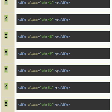
<dfn
class
=
"chr4C"
>
m
</dfn>
<dfn
class
=
"chr4D"
>
n
</dfn>
<dfn
class
=
"chr4E"
>
o
</dfn>
<dfn
class
=
"chr4F"
>
p
</dfn>
<dfn
class
=
"chr50"
>
q
</dfn>
<dfn
class
=
"chr51"
>
r
</dfn>
<dfn
class
=
"chr52"
>
s
</dfn>