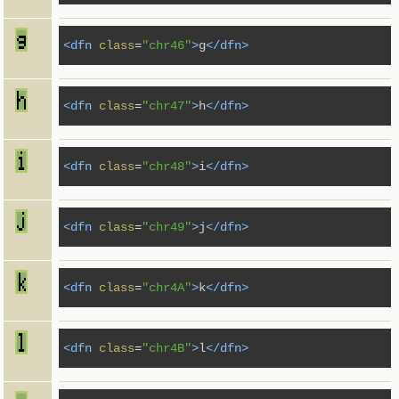
<dfn
class
=
"chr46"
>
g
</dfn>
<dfn
class
=
"chr47"
>
h
</dfn>
<dfn
class
=
"chr48"
>
i
</dfn>
<dfn
class
=
"chr49"
>
j
</dfn>
<dfn
class
=
"chr4A"
>
k
</dfn>
<dfn
class
=
"chr4B"
>
l
</dfn>