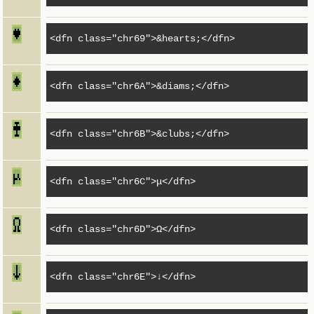
<dfn
class
=
"chr69"
>
&hearts;
</dfn>
<dfn
class
=
"chr6A"
>
&diams;
</dfn>
<dfn
class
=
"chr6B"
>
&clubs;
</dfn>
<dfn
class
=
"chr6C"
>
μ
</dfn>
<dfn
class
=
"chr6D"
>
Ω
</dfn>
<dfn
class
=
"chr6E"
>
↓
</dfn>