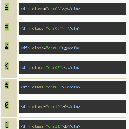
<dfn
class
=
"chr0B"
>
≧
</dfn>
<dfn
class
=
"chr0C"
>
=
</dfn>
<dfn
class
=
"chr0D"
>
≦
</dfn>
<dfn
class
=
"chr0E"
>
<
</dfn>
<dfn
class
=
"chr0F"
>
≠
</dfn>
<dfn
class
=
"chr10"
>
0
</dfn>
<dfn
class
=
"chr11"
>
1
</dfn>