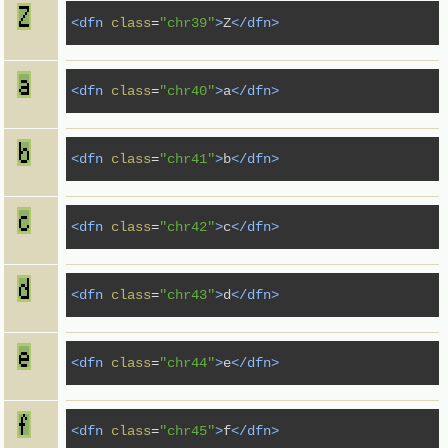
<dfn
class
=
"chr39"
>
Z
</dfn>
<dfn
class
=
"chr40"
>
a
</dfn>
<dfn
class
=
"chr41"
>
b
</dfn>
<dfn
class
=
"chr42"
>
c
</dfn>
<dfn
class
=
"chr43"
>
d
</dfn>
<dfn
class
=
"chr44"
>
e
</dfn>
<dfn
class
=
"chr45"
>
f
</dfn>