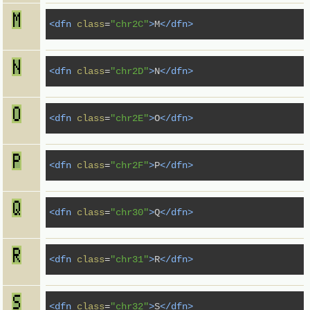
<dfn
class
=
"chr2C"
>
M
</dfn>
<dfn
class
=
"chr2D"
>
N
</dfn>
<dfn
class
=
"chr2E"
>
O
</dfn>
<dfn
class
=
"chr2F"
>
P
</dfn>
<dfn
class
=
"chr30"
>
Q
</dfn>
<dfn
class
=
"chr31"
>
R
</dfn>
<dfn
class
=
"chr32"
>
S
</dfn>