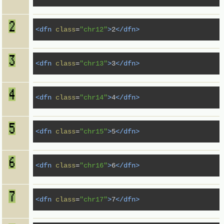
<dfn
class
=
"chr12"
>
2
</dfn>
<dfn
class
=
"chr13"
>
3
</dfn>
<dfn
class
=
"chr14"
>
4
</dfn>
<dfn
class
=
"chr15"
>
5
</dfn>
<dfn
class
=
"chr16"
>
6
</dfn>
<dfn
class
=
"chr17"
>
7
</dfn>