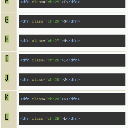
<dfn
class
=
"chr25"
>
F
</dfn>
<dfn
class
=
"chr26"
>
G
</dfn>
<dfn
class
=
"chr27"
>
H
</dfn>
<dfn
class
=
"chr28"
>
I
</dfn>
<dfn
class
=
"chr29"
>
J
</dfn>
<dfn
class
=
"chr2A"
>
K
</dfn>
<dfn
class
=
"chr2B"
>
L
</dfn>