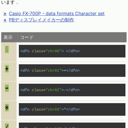
います．
Casio FX-700P - data formats Character set
PBディスプレイメイカーの制作
表示
コード
<dfn
class
=
"chr00"
>
</dfn>
<dfn
class
=
"chr01"
>
+
</dfn>
<dfn
class
=
"chr02"
>
-
</dfn>
<dfn
class
=
"chr03"
>
*
</dfn>