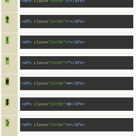
<dfn
class
=
"chr04"
>
/
</dfn>
<dfn
class
=
"chr05"
>
↑
</dfn>
<dfn
class
=
"chr06"
>
!
</dfn>
<dfn
class
=
"chr07"
>
"
</dfn>
<dfn
class
=
"chr08"
>
#
</dfn>
<dfn
class
=
"chr09"
>
$
</dfn>
<dfn
class
=
"chr0A"
>
>
</dfn>