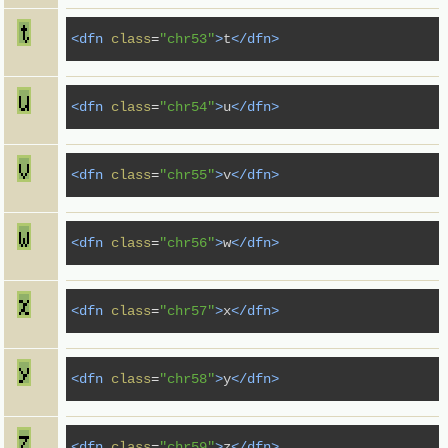
<dfn
class
=
"chr53"
>
t
</dfn>
<dfn
class
=
"chr54"
>
u
</dfn>
<dfn
class
=
"chr55"
>
v
</dfn>
<dfn
class
=
"chr56"
>
w
</dfn>
<dfn
class
=
"chr57"
>
x
</dfn>
<dfn
class
=
"chr58"
>
y
</dfn>
<dfn
class
=
"chr59"
>
z
</dfn>