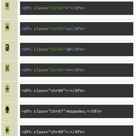
<dfn
class
=
"chr62"
>
°
</dfn>
<dfn
class
=
"chr63"
>
△
</dfn>
<dfn
class
=
"chr64"
>
@
</dfn>
<dfn
class
=
"chr65"
>
×
</dfn>
<dfn
class
=
"chr66"
>
÷
</dfn>
<dfn
class
=
"chr67"
>
&spades;
</dfn>
<dfn
class
=
"chr68"
>
←
</dfn>