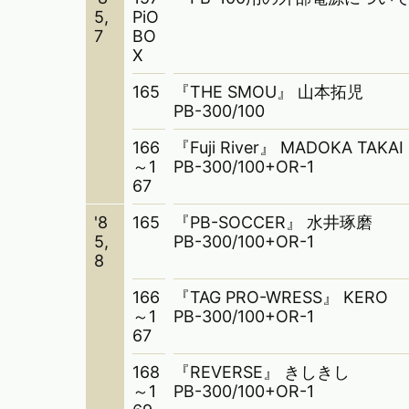
5,
PiO
7
BO
X
165
『THE SMOU』 山本拓児
PB-300/100
166
『Fuji River』 MADOKA TAK
～1
PB-300/100+OR-1
67
'8
165
『PB-SOCCER』 水井琢磨
5,
PB-300/100+OR-1
8
166
『TAG PRO-WRESS』 KERO
～1
PB-300/100+OR-1
67
168
『REVERSE』 きしきし
～1
PB-300/100+OR-1