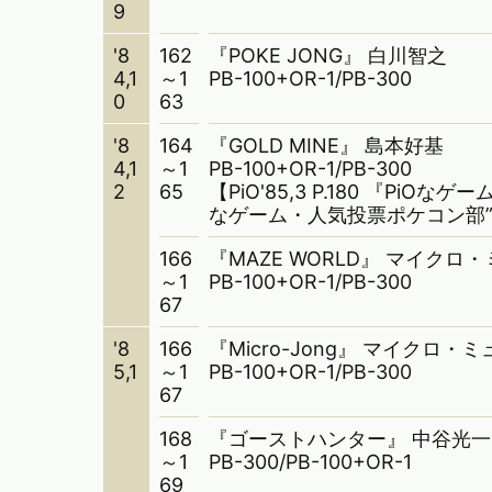
9
'8
162
『POKE JONG』 白川智之
4,1
～1
PB-100+OR-1/PB-300
0
63
'8
164
『GOLD MINE』 島本好基
4,1
～1
PB-100+OR-1/PB-300
2
65
【PiO'85,3 P.180 『PiO
なゲーム・人気投票ポケコン部
166
『MAZE WORLD』 マイクロ
～1
PB-100+OR-1/PB-300
67
'8
166
『Micro-Jong』 マイクロ・ミ
5,1
～1
PB-100+OR-1/PB-300
67
168
『ゴーストハンター』 中谷光一
～1
PB-300/PB-100+OR-1
69