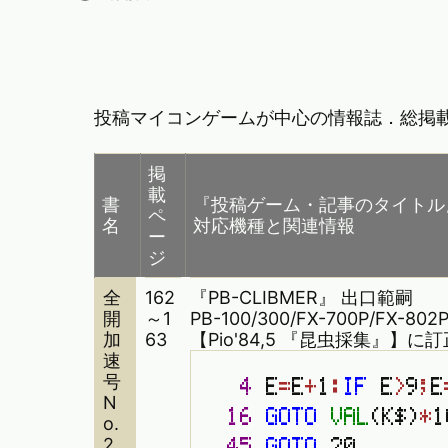
投稿マイコンゲームが中心の情報誌．総掲載P
掲
載
書
『投稿ゲーム・記事のタイトル
ペ
名
対応機種と関連情報
ー
ジ
全
162
『PB-CLIBMER』 出口範嗣
開
～1
PB-100/300/FX-700P/FX-802
加
63
【Pio'84,5 『昆虫採集』】に
速
号
4
E
=
E
+
1
:
I
F
E
>
9
;
E
N
1
6
G
O
T
O
V
A
L
(
K
$
)
*
1
o.
4
5
G
O
T
O
2
0
2