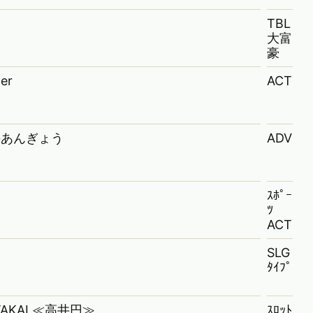
TBL
大富
豪
er
ACT
のあんぎょう
ADV
ｽﾎﾟｰ
ﾂ
ACT
SLG
ﾀｲﾌﾟ
 TAKAI ≪高井円≫
ｽﾛｯﾄ