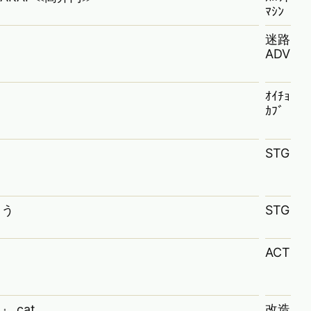
ﾏｼﾝ
嗣
迷路
ADV
ｵｲﾁｮ
ｶﾌﾞ
STG
こう
STG
ACT
 cat
改造