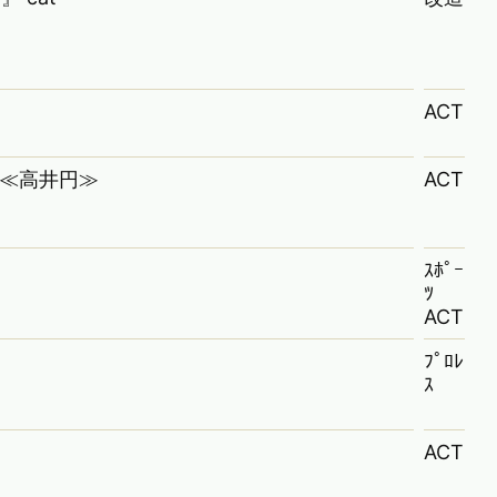
ACT
AI ≪高井円≫
ACT
ｽﾎﾟｰ
ﾂ
ACT
ﾌﾟﾛﾚ
ｽ
ACT