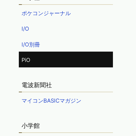
ポケコンジャーナル
I/O
I/O別冊
PiO
電波新聞社
マイコンBASICマガジン
小学館