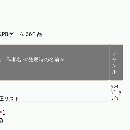
Bゲーム 66作品．
ジ
』 作者名 ≪発表時の名前≫
ャ
ン
ル
ｸﾚｲ
P
ｼﾞｰｸ
訂正リスト．
ﾗｲﾏｰ
=
1
0