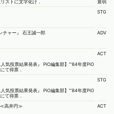
集】掲載リストに文字化け．
衰弱
STG
ドベンチャー』 石王誠一郎
ADV
ACT
なゲーム人気投票結果発表』 PiO編集部】“'84年度PiO
”にて得票．
STG
なゲーム人気投票結果発表』 PiO編集部】“'84年度PiO
”にて得票．
I ≪高井円≫
ACT