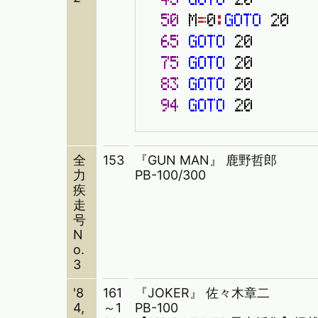
5
0
M
=
0
:
G
O
T
O
2
0
6
5
G
O
T
O
2
0
7
5
G
O
T
O
2
0
8
3
G
O
T
O
2
0
9
4
G
O
T
O
2
0
全
153
『GUN MAN』 鹿野哲郎
力
PB-100/300
疾
走
号
N
o.
3
'8
161
『JOKER』 佐々木章二
4,
～1
PB-100