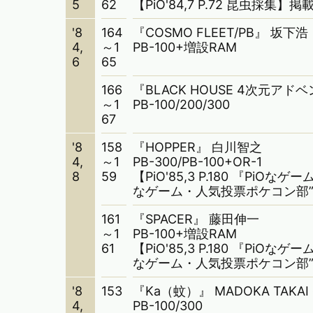
5
62
【PiO'84,7 P.72 昆虫採
'8
164
『COSMO FLEET/PB』 坂下浩
4,
～1
PB-100+増設RAM
6
65
166
『BLACK HOUSE 4次元ア
～1
PB-100/200/300
67
'8
158
『HOPPER』 白川智之
4,
～1
PB-300/PB-100+OR-1
8
59
【PiO'85,3 P.180 『PiO
なゲーム・人気投票ポケコン部
161
『SPACER』 藤田伸一
～1
PB-100+増設RAM
61
【PiO'85,3 P.180 『PiO
なゲーム・人気投票ポケコン部
'8
153
『Ka（蚊）』 MADOKA TAKA
4,
PB-100/300