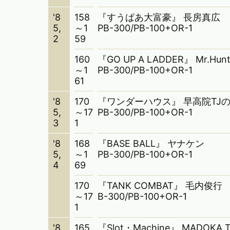
'8
158
『すうぱあ大富豪』 長房真広
5,
～1
PB-300/PB-100+OR-1
2
59
160
『GO UP A LADDER』 Mr.Hunt
～1
PB-300/PB-100+OR-1
61
'8
170
『ワンダーハウス』 早高院TJ
5,
～17
PB-300/PB-100+OR-1
3
1
'8
168
『BASE BALL』 ヤナケン
5,
～1
PB-300/PB-100+OR-1
4
69
170
『TANK COMBAT』 毛内俊行
～17
B-300/PB-100+OR-1
1
'8
165
『Slot・Machine』 MADOKA