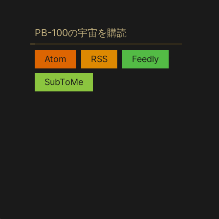
PB-100の宇宙を購読
,
,
,
Atom
RSS
Feedly
SubToMe
.