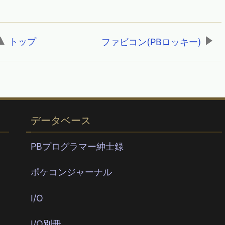
トップ
,
ファビコン(PBロッキー)
データベース
PBプログラマー紳士録
ポケコンジャーナル
I/O
I/O別冊