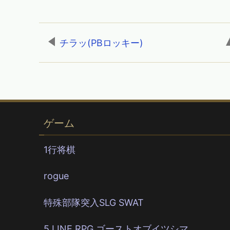
チラッ(PBロッキー)
,
ゲーム
1行将棋
rogue
特殊部隊突入SLG SWAT
5 LINE RPG ゴーストオブイツシマ