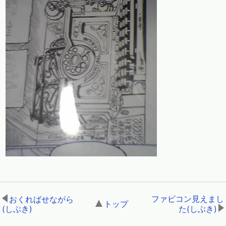
ファビコン見えまし
おくればせながら
トップ
,
(しぶき)
,
た(しぶき)