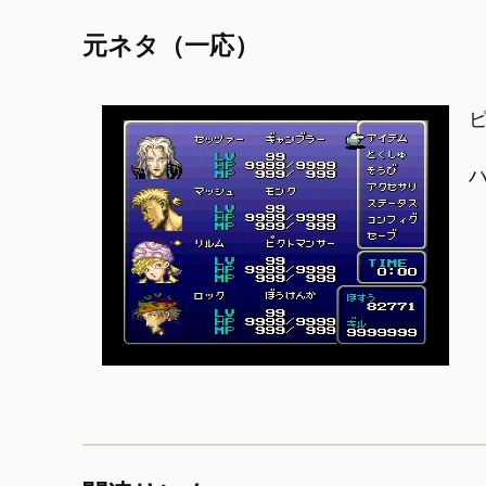
元ネタ（一応）