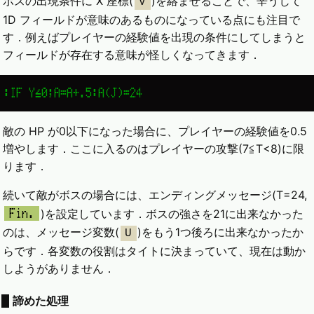
ボスの出現条件に X 座標(
)を絡ませることで、辛うじて
V
1D フィールドが意味のあるものになっている点にも注目で
す．例えばプレイヤーの経験値を出現の条件にしてしまうと
フィールドが存在する意味が怪しくなってきます．
:IF Y≦0;A=A+.5:A(J)=24
敵の HP が0以下になった場合に、プレイヤーの経験値を0.5
増やします．ここに入るのはプレイヤーの攻撃(7≦T<8)に限
ります．
続いて敵がボスの場合には、エンディングメッセージ(T=24,
)を設定しています．ボスの強さを21に出来なかった
Fin.
のは、メッセージ変数(
)をもう1つ後ろに出来なかったか
U
らです．各変数の役割はタイトに決まっていて、現在は動か
しようがありません．
諦めた処理