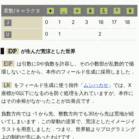
変数/キャラクタ
♦
_
+
#
&
°
¥
0
1
2
3
16
17
18
J
0
1
2
U
EXP
が生んだ荒涼とした世界
は引数に0や負数を許容し、その小数部が乱数的で循
EXP
環しないことから、本作のフィールド生成に採用しました．
をフィールド生成に使う拙作「
ムシハカセ
」では、X
LN
座標が0以下になるのを防ぐ処理を入れていますが、本作に
はその余裕がなかったことが出発点です．
負数方向では -1 から先、整数方向でも30から先は荒地が続
いてしまいます．この挙動の逆算で、荒涼としたイメージイ
ラストを用意しました．つまり、世界観よりプログラミング
上の制約が先にあったわけです．