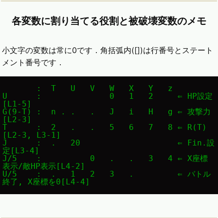
各変数に割り当てる役割と被破壊変数のメモ
小文字の変数は常に0です．角括弧内([])は行番号とステート
メント番号です．
       :  T   U   V   W   X   Y   z

U      :              0   1   2     ⇐ HP設定
[L1-5]

G(9-T) :  n . .   .   J   i   H   g ⇐ 攻撃力
[L2-3]

T      :  2   .   .   5   6   7   8 ⇐ R(T) 
[L2-3, L3-1]

J      :  .   20                    ⇐ Fin.設
定[L3-4]

J/5    :          0   .   .   3   4 ⇐ X座標
表示/敵HP表示[L4-2]

U/5    :  .   1   2   3   .         ⇐ バトル
終了, X座標を0[L4-4]