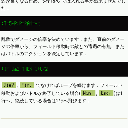
述が長くなるため、5行 RPG では入れる事が出来ませんでし
た．
:T=5+P:P=RAN#*π
乱数でダメージの倍率を決めています．また、直前のダメー
ジの倍率から、フィールド移動時の敵との遭遇の有無、また
はバトルのアクションを決定しています．
:IF U≦2 THEN 1+U/2
,
でなければループを続けます．フィールド
Die?
Fin.
移動およびバトルが終了している場合(
,
)は1
Win!
Esc,
行へ、継続している場合は2行へ飛びます．