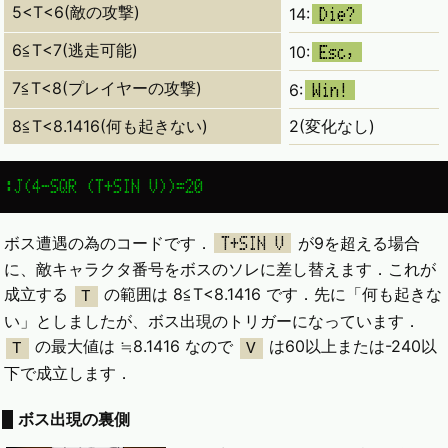
5<T<6(敵の攻撃)
14:
Die?
6≦T<7(逃走可能)
10:
Esc,
7≦T<8(プレイヤーの攻撃)
6:
Win!
8≦T<8.1416(何も起きない)
2(変化なし)
:J(4-SQR (T+SIN V))=20
ボス遭遇の為のコードです．
が9を超える場合
T+SIN V
に、敵キャラクタ番号をボスのソレに差し替えます．これが
成立する
の範囲は 8≦T<8.1416 です．先に「何も起きな
T
い」としましたが、ボス出現のトリガーになっています．
の最大値は ≒8.1416 なので
は60以上または-240以
T
V
下で成立します．
ボス出現の裏側