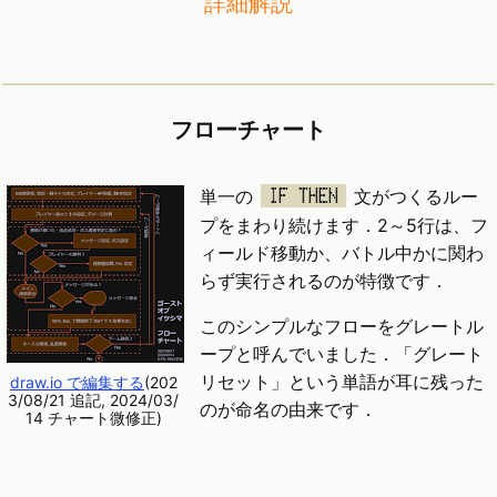
詳細解説
フローチャート
単一の
文がつくるルー
IF THEN
プをまわり続けます．2～5行は、フ
ィールド移動か、バトル中かに関わ
らず実行されるのが特徴です．
このシンプルなフローをグレートル
ープと呼んでいました．「グレート
リセット」という単語が耳に残った
draw.io で編集する
(202
3/08/21 追記, 2024/03/
のが命名の由来です．
14 チャート微修正)