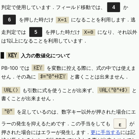
判定で使用しています．フィールド移動では、
か
4
を押した時だけ
になることを利用します．逃
6
X=1
走判定では
を押した時だけ
になり、それ以外
5
X=0
は1以上になることを利用しています．
KEY
入力の数値化について
PB-100 では
を変数に控える際に、式の中では使えま
KEY
せん．その為に
と書くことは出来ません．
$="0"+KEY
も引数に式を使うことが出来ず、
と
VAL()
VAL("0"+$)
書くことが出来ません．
を足しているのは、数字キー以外が押された場合にエ
"0"
ラーの発生を抑えるためです．この手当をしても
が
E
押された場合にはエラーが発生します．
更に手当する
には記