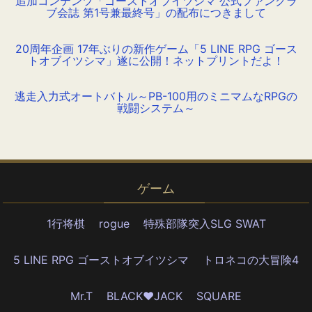
追加コンテンツ「ゴーストオブイツシマ 公式ファンクラ
ブ会誌 第1号兼最終号」の配布につきまして
20周年企画 17年ぶりの新作ゲーム「5 LINE RPG ゴース
トオブイツシマ」遂に公開！ネットプリントだよ！
逃走入力式オートバトル～PB-100用のミニマムなRPGの
戦闘システム～
ゲーム
1行将棋
rogue
特殊部隊突入SLG SWAT
5 LINE RPG ゴーストオブイツシマ
トロネコの大冒険4
Mr.T
BLACK♥JACK
SQUARE