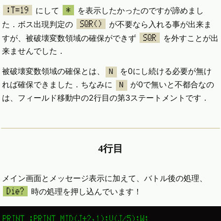
にして
を表示したかったのですが諦めまし
:T=19
*
た．ボス出現判定の
が不要なら入れる事が出来ま
SQR()
すが、被破壊変数領域の確保ができず
を外すことが出
SQR
来ませんでした．
被破壊変数領域の確保とは、
を0にし続ける必要が無け
N
れば確保できました．ちなみに
が0で無いと不都合なの
N
は、フィールド移動中の2行目の第3ステートメントです．
4行目
メイン画面とメッセージ表示に加えて、バトル後の処理、
時の処理を押し込んでいます！
Die?
PRINT :PRINT MID(J+2,1);V(J/5);W;