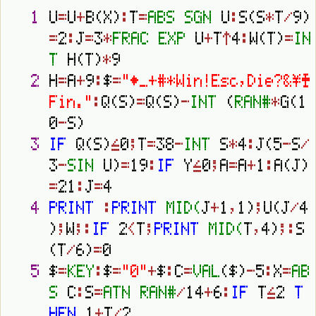
1
U
=
U
+
B
(
X
)
:
T
=
A
B
S
S
G
N
U
:
S
(
S
*
T
/
9
)
=
2
:
J
=
3
*
F
R
A
C
E
X
P
U
+
T
↑
4
:
W
(
T
)
=
I
N
T
H
(
T
)
*
9
2
H
=
A
+
9
:
$
=
"
♦
_
+
#
*
W
i
n
!
E
s
c
,
D
i
e
?
&
¥
♣
F
i
n
.
"
:
Q
(
S
)
=
Q
(
S
)
-
I
N
T
(
R
A
N
#
*
G
(
1
0
-
S
)
3
I
F
Q
(
S
)
≦
0
;
T
=
3
8
-
I
N
T
S
*
4
:
J
(
5
-
S
/
3
-
S
I
N
U
)
=
1
9
:
I
F
Y
≦
0
;
A
=
A
+
1
:
A
(
J
)
=
2
1
:
J
=
4
4
P
R
I
N
T
:
P
R
I
N
T
M
I
D
(
J
+
1
,
1
)
;
U
(
J
/
4
)
;
W
;
:
I
F
2
<
T
;
P
R
I
N
T
M
I
D
(
T
,
4
)
;
:
S
(
T
/
6
)
=
0
5
$
=
K
E
Y
:
$
=
"
0
"
+
$
:
C
=
V
A
L
(
$
)
-
5
:
X
=
A
B
S
C
:
S
=
A
T
N
R
A
N
#
/
1
4
+
6
:
I
F
T
≦
2
T
H
E
N
1
+
T
/
2