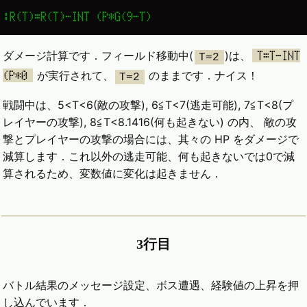
:R(T)=R(T)-INT (P*G(9-T)
ダメージ計算です．フィールド移動中(
)は、
T=T-INT
T=2
が実行されて、
のままです．ナイス！
(P*0
T=2
戦闘中は、5<T<6(敵の攻撃), 6≦T<7(逃走可能), 7≦T<8(プ
レイヤーの攻撃), 8≦T<8.1416(何も起きない) の内、 敵の攻
撃とプレイヤーの攻撃の場合には、其々の HP をダメージで
減算します．これ以外の逃走可能、何も起きないでは0で減
算されるため、変数値に変化は起きません．
3行目
バトル結果のメッセージ設定、ボス遭遇、経験値の上昇を押
し込んでいます．