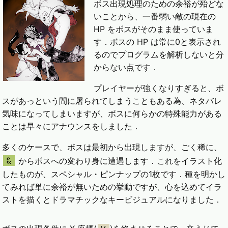
ボス出現処理のための余裕が殆どな
いことから、一番弱い敵の現在の
HP をボスがそのまま使っていま
す．ボスの HP は常に0と表示され
るのでプログラムを解析しないと分
からない点です．
プレイヤーが強くなりすぎると、ボ
スがあっという間に屠られてしまうこともある為、ネタバレ
気味になってしまいますが、ボスに何らかの特殊能力がある
ことは早々にアナウンスをしました．
多くのケースで、ボスは最初から出現しますが、ごく稀に、
からボスへの変わり身に遭遇します．これをイラスト化
&
したものが、スペシャル・ピンナップの1枚です．種を明かし
てみれば単に余裕が無いための挙動ですが、心を込めてイラ
ストを描くとドラマチックなキービジュアルになりました．