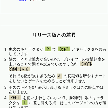
リリース版との差異
鬼火のキャラクタが
で
とキャラクタを共有
?
Die?
しています．
敵の HP と攻撃力が高いので、プレイヤーの攻撃頻度を
上げることで調整を試みています．(5行
S=ATN
)
RAN#/14+6
それでも敵が強すぎるため
の初期値を増やすチート
A
をしないとゲームを進めることが出来ません．
ボスの HP を0と表示し続けるギミックはこの時点では
ありません．
を使いまわしていない点、勝利時に敵のキャラ
RAN#
クタを
に差し替える点、はこのバージョンの方が優
*
れています．