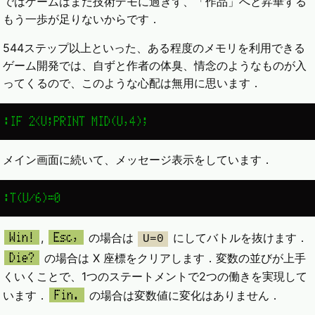
ではゲームはまだ技術デモに過ぎず、「作品」へと昇華する
もう一歩が足りないからです．
544ステップ以上といった、ある程度のメモリを利用できる
ゲーム開発では、自ずと作者の体臭、情念のようなものが入
ってくるので、このような心配は無用に思います．
:IF 2<U;PRINT MID(U,4);
メイン画面に続いて、メッセージ表示をしています．
:T(U/6)=0
,
の場合は
にしてバトルを抜けます．
Win!
Esc,
U=0
の場合は X 座標をクリアします．変数の並びが上手
Die?
くいくことで、1つのステートメントで2つの働きを実現して
います．
の場合は変数値に変化はありません．
Fin.