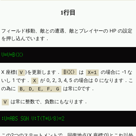
1行目
フィールド移動、敵との遭遇、敵とプレイヤーの HP の設定
を押し込んでいます．
V=V+B(X)
X 座標(
)を更新します．
は
の場合に -1 な
B(X)
V
X=1
いし 1 です．
が 0, 2, 3, 4, 5 の場合は 0 になります．こ
X
の為に
は常に0です．
B, D, E, F, G
は常に整数で、負数にもなります．
V
:U=ABS SGN V:T(T*U/8)=2
この2つのステートメントで、回復地点(X 座標:0)とこれ以外