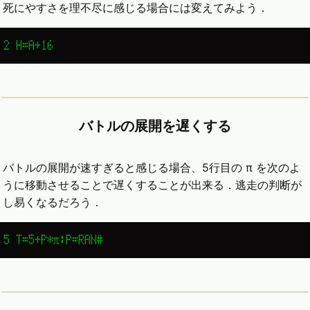
死にやすさを理不尽に感じる場合には変えてみよう．
2 H=A+16
バトルの展開を遅くする
バトルの展開が速すぎると感じる場合、5行目の π を次のよ
うに移動させることで遅くすることが出来る．逃走の判断が
し易くなるだろう．
5 T=5+P*π:P=RAN#