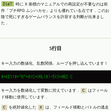
時に X 座標のマニュアルでの再設定が不要なのは前
Die?
作「プチRPG ムシハカセ」よりも優れている点です．このお
陰で死にすぎるゲームバランスを許容する判断が出来まし
た．
5行目
キー入力の数値化、乱数関係、ループを押し込んでいます！
$=KEY:$="0"+$:C=VAL($)-5:X=ABS C
キー入力を数値化して変数に控えています．
はフィール
C
ド移動に使用しています．
を絶対値化した
は、フィールド移動とバトルの逃走
C
X