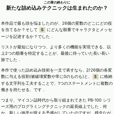
この章の終わりに
新たな詰め込みテクニックは生まれたのか？
本作品で最も頭を悩ましたのが、26個の変数のどこにどの役
を当てるか？そして
にどんな順番でキャラクタとメッセ
$
ージを記述するか？でした．
リストが最短になりつつ、より多くの機能を実現できる、以
上2つの順番を特定することが、最後に待っていた長い長い
旅でした．
本作で使った詰め込み技術を一文で表すなら、計26個の各変
数に与える役割(被破壊変数や常に0のものも)と、
に格納
$
する文字列を工夫することで、1つのステートメントに複数の
働きを持たせる、です．
つまり、マイコン誌時代から取り組まれてきた PB-100 シリ
ーズ用のプログラミングテクニックの延長線上でした．何
か、新しい地平が視える予感がしていたのですが、残念なが