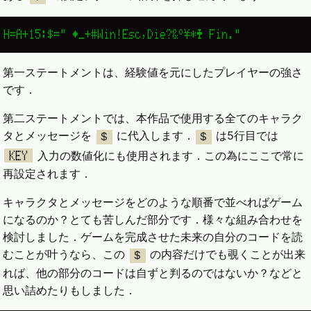
H=A+15:$=" ♦_+#Win!Esc,Die?&°¥*♣ Fin."
第一ステートメントは、経験値を元にしたプレイヤーの強さ
です．
第二ステートメントでは、本作品で使用する全てのキャラク
タとメッセージを
に代入します．
は5行目では
$
$
入力の数値化にも使用されます．この為にここで常に
KEY
再設定されます．
キャラクタとメッセージをどのような順番で並べればゲーム
になるのか？とても苦しんだ部分です．様々な組み合わせを
検討しました．ゲームを完成させた未来の自分のコードを読
むことが叶うなら、この
の内容だけでも覗くことが出来
$
れば、他の部分のコードは自ずと判るのではないか？などと
思い詰めたりもしました．