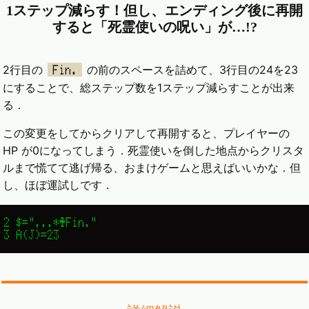
1ステップ減らす！但し、エンディング後に再開
すると「死霊使いの呪い」が…!?
2行目の
の前のスペースを詰めて、3行目の24を23
Fin.
にすることで、総ステップ数を1ステップ減らすことが出来
る．
この変更をしてからクリアして再開すると、プレイヤーの
HP が0になってしまう．死霊使いを倒した地点からクリスタ
ルまで慌てて逃げ帰る、おまけゲームと思えばいいかな．但
し、ほぼ運試しです．
2 $="...*♣Fin."

3 A(J)=23