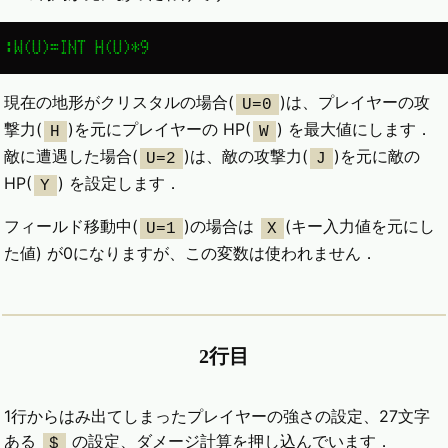
:W(U)=INT H(U)*9
現在の地形がクリスタルの場合(
)は、プレイヤーの攻
U=0
撃力(
)を元にプレイヤーの HP(
) を最大値にします．
H
W
敵に遭遇した場合(
)は、敵の攻撃力(
)を元に敵の
U=2
J
HP(
) を設定します．
Y
フィールド移動中(
)の場合は
(キー入力値を元にし
U=1
X
た値) が0になりますが、この変数は使われません．
2行目
1行からはみ出てしまったプレイヤーの強さの設定、27文字
ある
の設定、ダメージ計算を押し込んでいます．
$