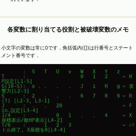
各変数に割り当てる役割と被破壊変数のメモ
小文字の変数は常に0です．角括弧内([])は行番号とステート
メント番号です．
       :  S   T   U   v   W   X   Y   z

T      :                  0   1   2     ⇐ H
P設定[L1-5]

G(10-S):  o . .   .   .   J   i   H   g ⇐ 攻
撃力[L2-3]

S      :  2   .   .   .   6   7   8   9 ⇐ R
(T) [L2-3, L3-1]

J      :  .   .   20                    ⇐ F
in.設定[L3-4]

J/4    :          0   1   .   .   4     ⇐ X
座標表示/敵HP表示[L4-2]

T/6    :      1   2   3                 ⇐ バ
トル終了, X座標を0[L4-4]