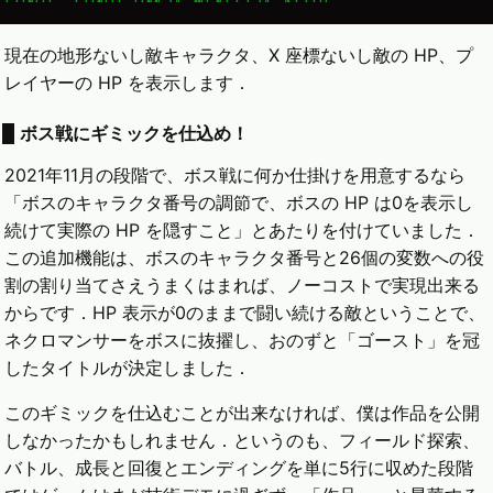
現在の地形ないし敵キャラクタ、X 座標ないし敵の HP、プ
レイヤーの HP を表示します．
ボス戦にギミックを仕込め！
2021年11月の段階で、ボス戦に何か仕掛けを用意するなら
「ボスのキャラクタ番号の調節で、ボスの HP は0を表示し
続けて実際の HP を隠すこと」とあたりを付けていました．
この追加機能は、ボスのキャラクタ番号と26個の変数への役
割の割り当てさえうまくはまれば、ノーコストで実現出来る
からです．HP 表示が0のままで闘い続ける敵ということで、
ネクロマンサーをボスに抜擢し、おのずと「ゴースト」を冠
したタイトルが決定しました．
このギミックを仕込むことが出来なければ、僕は作品を公開
しなかったかもしれません．というのも、フィールド探索、
バトル、成長と回復とエンディングを単に5行に収めた段階