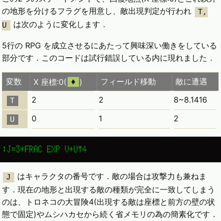
の地形を分けるフラグを用意し、敵出現判定が行われ
T,
は次のように変化します．
U
5行の RPG を成立させるにあたって興味深い働きをしている
部分です．このコードは試行錯誤している内に現れました．
変数
フィールド移動
敵に遭遇
X 座標:0(
)
♦
2
2
8~8.1416
T
0
1
2
U
:J=3*FRAC EXP V+U↑4
はキャラクタの番号です．敵の場合は攻撃力も兼ねま
J
す．現在の地形と出現する敵の種類が完全に一致してしまう
のは、トロネコの大冒険4(出現する敵は座標と前方の壁の状
態で固定)やムシハカセから続く省メモリの為の簡素化です．