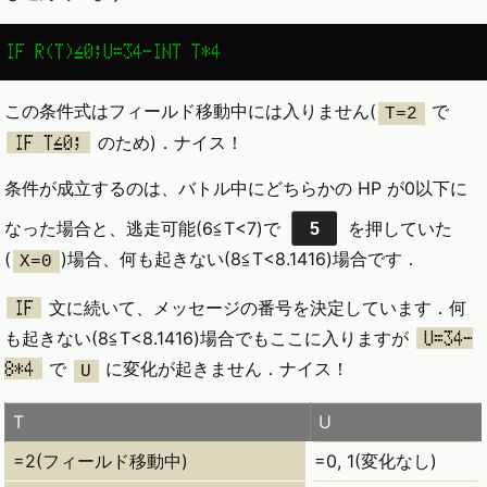
IF R(T)≦0;U=34-INT T*4
この条件式はフィールド移動中には入りません(
で
T=2
のため)．ナイス！
IF T≦0;
条件が成立するのは、バトル中にどちらかの HP が0以下に
なった場合と、逃走可能(6≦T<7)で
を押していた
5
(
)場合、何も起きない(8≦T<8.1416)場合です．
X=0
文に続いて、メッセージの番号を決定しています．何
IF
も起きない(8≦T<8.1416)場合でもここに入りますが
U=34-
で
に変化が起きません．ナイス！
8*4
U
T
U
=2(フィールド移動中)
=0, 1(変化なし)