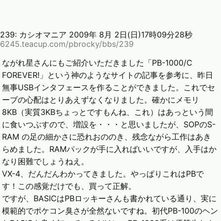
239:
カシオマニア
2009年 8月 2日(日)17時09分28秒
6245.teacup.com/pbrocky/bbs/239
ながれ星さんにもご紹介いただきました「PB-1000/C
FOREVER!」という神のようなサイトの記事を参考に、昨日
無事USBインタフェースを作ることができました。これでセ
ーブの心配はとりあえずなくなりました。確かにメモリ
8KB（実質3KBちょっとですもんね、これ）はあっという間
に食いつぶすので、増設を・・・と思いましたが、SOPのS-
RAM の足の細かさに恐れおののき、残念ながら工作はあき
らめました。RAMパックが手に入ればいいですが、入手はか
なり困難でしょうねえ。
VX-4、だんだんわかってきました。やっぱりこれはPBで
す！この感覚だけでも、買って正解。
ですが、BASICはPBロッキーさんも書かれている通り、実に
模範的でポケコン臭さが全然ないですね。初代PB-100のヘン