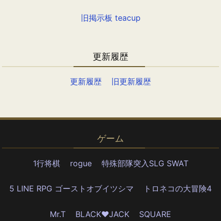
旧掲示板 teacup
更新履歴
更新履歴
旧更新履歴
ゲーム
1行将棋
rogue
特殊部隊突入SLG SWAT
5 LINE RPG ゴーストオブイツシマ
トロネコの大冒険4
Mr.T
BLACK♥JACK
SQUARE