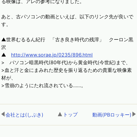
る映像は、アレの参考になりました。
あと、古パソコンの動画といえば、以下のリンク先が良いで
す。
▲世界むるるん紀行 「古き良き時代の残滓」 クーロン黒
沢
▲
http://www.sorae.jp/0235/896.html
> パソコン暗黒時代(80年代)から黄金時代(今世紀)まで、
>血と汗と金にまみれた歴史を振り返るための貴重な映像素
材が、
>雪崩のようにたれ流されている……。
トップ
,
会社とは(しぶき)
,
動画(PBロッキー)