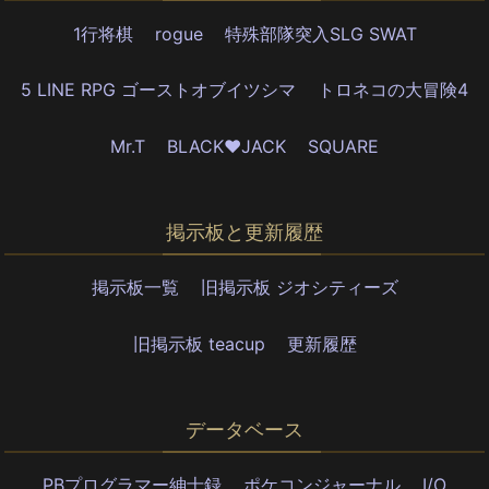
1行将棋
rogue
特殊部隊突入SLG SWAT
5 LINE RPG ゴーストオブイツシマ
トロネコの大冒険4
Mr.T
BLACK♥JACK
SQUARE
掲示板と更新履歴
掲示板一覧
旧掲示板 ジオシティーズ
旧掲示板 teacup
更新履歴
データベース
PBプログラマー紳士録
ポケコンジャーナル
I/O