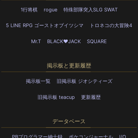
1行将棋
rogue
特殊部隊突入SLG SWAT
5 LINE RPG ゴーストオブイツシマ
トロネコの大冒険4
Mr.T
BLACK♥JACK
SQUARE
掲示板と更新履歴
掲示板一覧
旧掲示板 ジオシティーズ
旧掲示板 teacup
更新履歴
データベース
PBプログラマー紳士録
ポケコンジャーナル
I/O