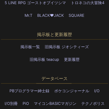
5 LINE RPG ゴーストオブイツシマ
トロネコの大冒険4
Mr.T
BLACK♥JACK
SQUARE
掲示板と更新履歴
掲示板一覧
旧掲示板 ジオシティーズ
旧掲示板 teacup
更新履歴
データベース
PBプログラマー紳士録
ポケコンジャーナル
I/O
I/O別冊
PiO
マイコンBASICマガジン
テクノポリス