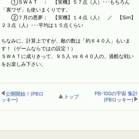
①ＳＷＡＴ ： 【実機】５７点（人）･･･もちろん
「裏ワザ」も使いまくりです。
②７月の悪夢： 【実機】１４点（人） ／ 【Sim】
２３点（人）･･･平均は１５点くらい
ちなみに、計算上ですが、敵の数は「約６４０人」もいま
す！（ゲームならではの設定！）
ＳＷＡＴに成りきって、９５人 vs ６４０人の、過酷な戦い
をお楽しみ下さい。
PB-100の宇宙 集計
公開開始！(PBロ
トップ
,
ッキー)
,
(PBロッキー)